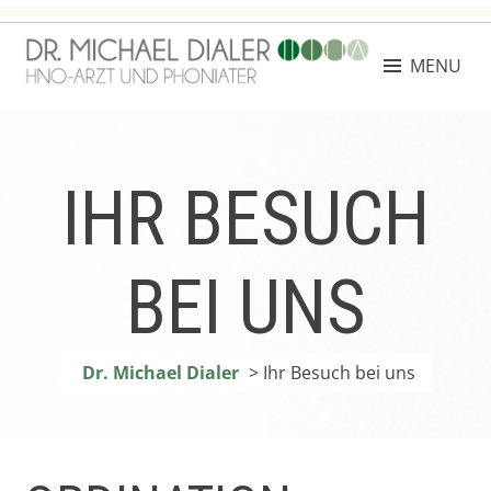
Skip
to
MENU
content
DR. MICHAEL DIALER
Facharzt für Hals-, Nasen- und Ohrenheilkunde
IHR BESUCH
BEI UNS
Dr. Michael Dialer
>
Ihr Besuch bei uns