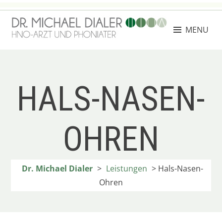
Skip
to
MENU
content
DR. MICHAEL DIALER
Facharzt für Hals-, Nasen- und Ohrenheilkunde
HALS-NASEN-
OHREN
Dr. Michael Dialer
>
Leistungen
>
Hals-Nasen-
Ohren